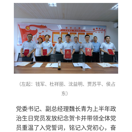
（左起：钱军、杜祥丽、沈益明、贾苏平、侯占
东）
党委书记、副总经理魏长青为上半年政
治生日党员发放纪念贺卡并带领全体党
员重温了入党誓词，铭记入党初心，奋