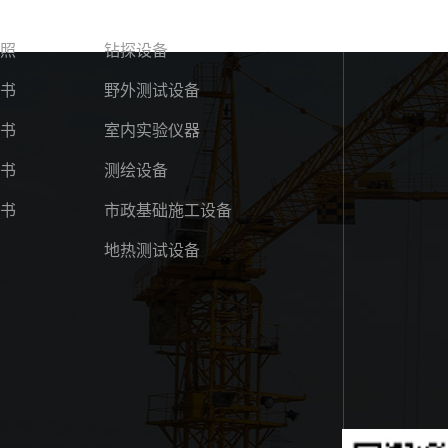
荣誉
技术装备
照
钻探设备
书
野外测试设备
书
室内实验仪器
书
测绘设备
书
市政基础施工设备
地热测试设备