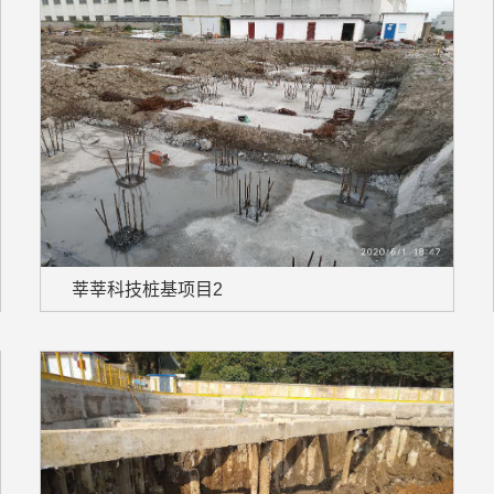
莘莘科技桩基项目2