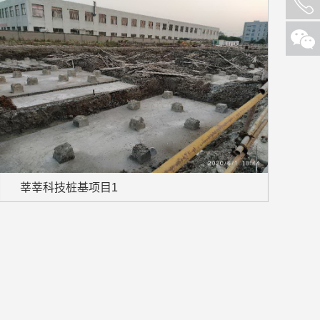
莘莘科技桩基项目1