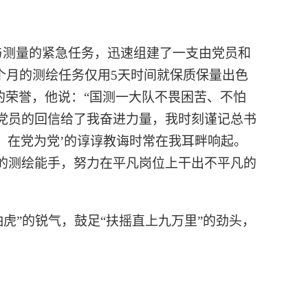
与测量的紧急任务，迅速组建了一支由党员和
个月的测绘任务仅用5天时间就保质保量出色
得的荣誉，他说：“国测一大队不畏困苦、不怕
党员的回信给了我奋进力量，我时刻谨记总书
、在党为党’的谆谆教诲时常在我耳畔响起。
的测绘能手，努力在平凡岗位上干出不平凡的
虎”的锐气，鼓足“扶摇直上九万里”的劲头，