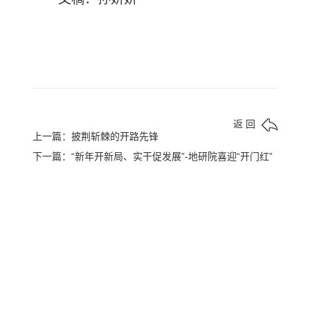
返 回
上一篇：披荆斩棘的开路先锋
下一篇：“新年开新局、实干促发展”-地研院喜迎“开门红”
关于我们
服务领域
资质荣誉