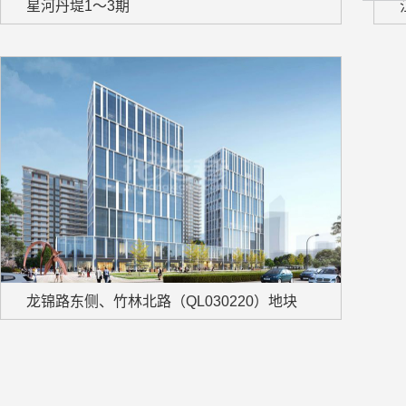
星河丹堤1～3期
龙锦路东侧、竹林北路（QL030220）地块