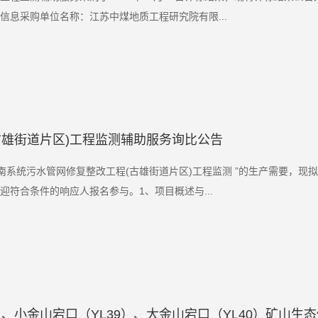
信息采购单位名称：江苏中煤地质工程研究院有限...
古雄街道片区)工程监测辅助服务询比公告
南系统污水管网修复整改工程(古雄街道片区)工程监测 ”的生产需要，现
迎符合条件的响应人报名参与。1、项目概述与...
、小金山宕口（YL39）、大金山宕口（YL40）矿山生