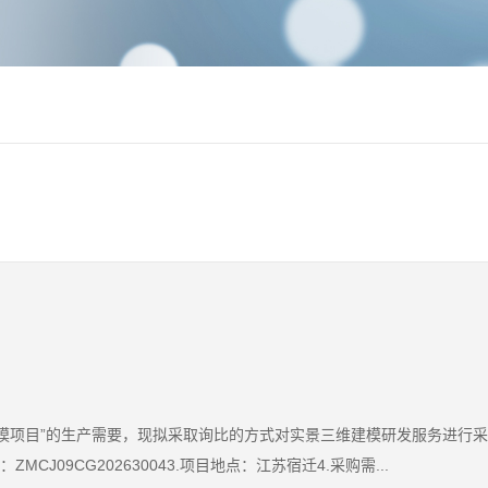
模项目”的生产需要，现拟采取询比的方式对实景三维建模研发服务进行
J09CG202630043.项目地点：江苏宿迁4.采购需...